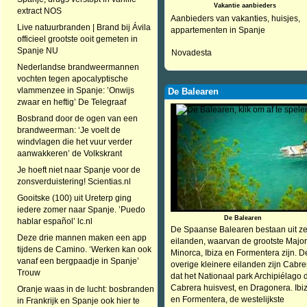
Vakantie aanbieders
extract NOS
Aanbieders van vakanties, huisjes,
Live natuurbranden | Brand bij Ávila
appartementen in Spanje
officieel grootste ooit gemeten in
Spanje NU
Novadesta
Nederlandse brandweermannen
vochten tegen apocalyptische
vlammenzee in Spanje: ’Onwijs
De Balearen
zwaar en heftig’ De Telegraaf
Bosbrand door de ogen van een
brandweerman: ‘Je voelt de
windvlagen die het vuur verder
aanwakkeren’ de Volkskrant
Je hoeft niet naar Spanje voor de
zonsverduistering! Scientias.nl
Gooitske (100) uit Ureterp ging
iedere zomer naar Spanje. ’Puedo
De Balearen
hablar español’ lc.nl
De Spaanse Balearen bestaan uit z
Deze drie mannen maken een app
eilanden, waarvan de grootste Major
tijdens de Camino. ‘Werken kan ook
Minorca, Ibiza en Formentera zijn. D
vanaf een bergpaadje in Spanje’
overige kleinere eilanden zijn Cabre
Trouw
dat het Nationaal park Archipiélago 
Cabrera huisvest, en Dragonera. Ibi
Oranje waas in de lucht: bosbranden
en Formentera, de westelijkste
in Frankrijk en Spanje ook hier te