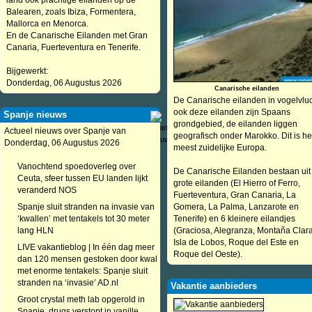
land ook prachtige eilanden op de
Balearen, zoals Ibiza, Formentera,
Mallorca en Menorca.
En de Canarische Eilanden met Gran
Canaria, Fuerteventura en Tenerife.
Bijgewerkt:
Donderdag, 06 Augustus 2026
Canarische eilanden
De Canarische eilanden in vogelvluc
ook deze eilanden zijn Spaans
Spanje nieuws
grondgebied, de eilanden liggen
Actueel nieuws over Spanje van
geografisch onder Marokko. Dit is he
Donderdag, 06 Augustus 2026
meest zuidelijke Europa.
Vanochtend spoedoverleg over
De Canarische Eilanden bestaan uit
Ceuta, sfeer tussen EU landen lijkt
grote eilanden (El Hierro of Ferro,
veranderd NOS
Fuerteventura, Gran Canaria, La
Spanje sluit stranden na invasie van
Gomera, La Palma, Lanzarote en
‘kwallen’ met tentakels tot 30 meter
Tenerife) en 6 kleinere eilandjes
lang HLN
(Graciosa, Alegranza, Montaña Clara
Isla de Lobos, Roque del Este en
LIVE vakantieblog | In één dag meer
Roque del Oeste).
dan 120 mensen gestoken door kwal
met enorme tentakels: Spanje sluit
stranden na ‘invasie’ AD.nl
Vakantie aanbieders
Groot crystal meth lab opgerold in
Spanje, drugs verstopt in vanille