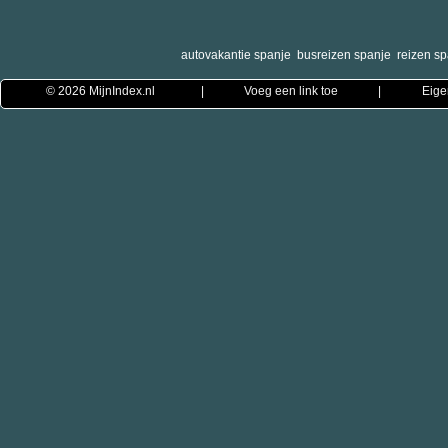
autovakantie spanje
busreizen spanje
reizen sp
© 2026
MijnIndex.nl
|
Voeg een link toe
|
Eige