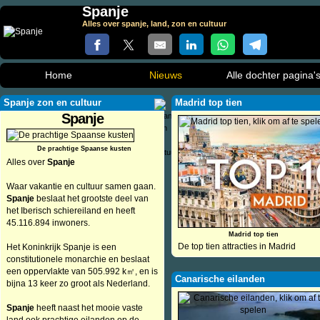
Spanje
Alles over spanje, land, zon en cultuur
Home
Nieuws
Alle dochter pagina'
Spanje zon en cultuur
Madrid top tien
Spanje
De prachtige Spaanse kusten
Alles over
Spanje
Waar vakantie en cultuur samen gaan.
Spanje
beslaat het grootste deel van
het Iberisch schiereiland en heeft
45.116.894 inwoners.
Madrid top tien
De top tien attracties in Madrid
Het Koninkrijk Spanje is een
constitutionele monarchie en beslaat
een oppervlakte van 505.992 k㎡, en is
Canarische eilanden
bijna 13 keer zo groot als Nederland.
Spanje
heeft naast het mooie vaste