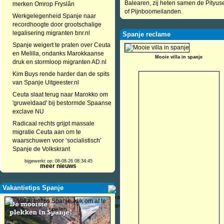
Balearen, zij heten samen de Pityus
merken Omrop Fryslân
of Pijnboomeilanden.
Werkgelegenheid Spanje naar
recordhoogte door grootschalige
legalisering migranten bnr.nl
Spanje reclame
Spanje weigert te praten over Ceuta
en Melilla, ondanks Marokkaanse
Mooie villa in spanje
druk en stormloop migranten AD.nl
Kim Buys rende harder dan de spits
van Spanje Uitgeester.nl
Ceuta slaat terug naar Marokko om
'gruweldaad' bij bestormde Spaanse
exclave NU
Radicaal rechts grijpt massale
migratie Ceuta aan om te
waarschuwen voor ‘socialistisch’
Spanje de Volkskrant
bijgewerkt op: 06-08-26 08:34:45
meer nieuws
Vakantietips Spanje